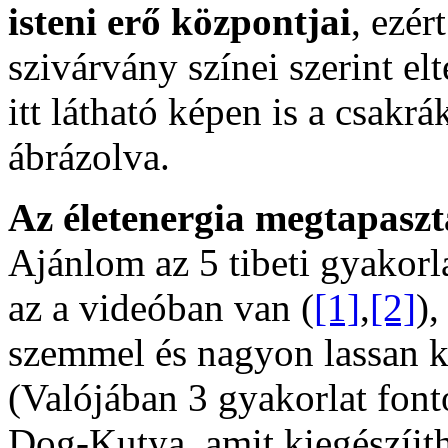
isteni erő központjai
, ezé
szivárvány színei szerint elt
itt látható képen is a csakr
ábrázolva.
Az életenergia megtapaszt
Ajánlom az 5 tibeti gyakor
az a videóban van (
[1]
,
[2]
)
szemmel és nagyon lassan k
(Valójában 3 gyakorlat fon
Dog-Kutya, amit kiegészíit