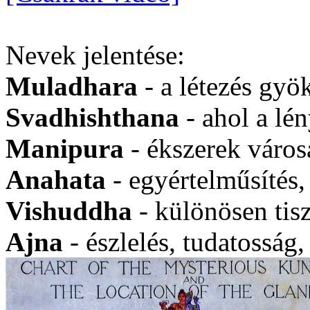
Nevek jelentése:
Muladhara
- a létezés gyö
Svadhishthana
- ahol a lé
Manipura
- ékszerek város
Anahata
- egyértelműsítés,
Vishuddha
- különösen tisz
Ajna
- észlelés, tudatosság,