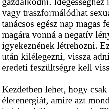
gazdálkodni. Idegességhez 
vagy traszformálódhat sexu
tanácsos egész nap magas fel
magára vonná a negatív lén
igyekeznének létrehozni. Ez
után kilélegezni, vissza adn
eredeti feszültségre kell viss
Kezdetben lehet, hogy csak
életenergiát, amire azt mon