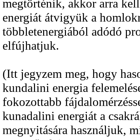
megtörténik, akkor arra kel
energiát átvigyük a homlokr
többletenergiából adódó pr
elfújhatjuk.
(Itt jegyzem meg, hogy has
kundalini energia felemelése
fokozottabb fájdalomérzésse
kunadalini energiát a csakrá
megnyitására használjuk, m