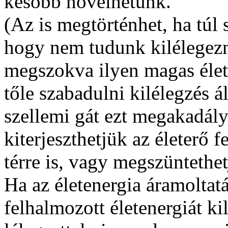
később növelhetünk.
(Az is megtörténhet, ha túl
hogy nem tudunk kilélegezn
megszokva ilyen magas élet
tőle szabadulni kilélegzés ál
szellemi gát ezt megakadály
kiterjeszthetjük az életerő
térre is, vagy megszüntethetj
Ha az életenergia áramoltat
felhalmozott életenergiát k