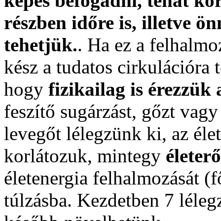
képes befogadni, tehát kor
részben időre is, illetve ö
tehetjük.
. Ha ez a felhalmo
kész a tudatos cirkulációra 
hogy
fizikailag is érezzük
feszítő sugárzást, gőzt vagy
levegőt lélegzünk ki, az éle
korlátozuk, mintegy
életer
életenergia felhalmozását (
túlzásba. Kezdetben 7 lélegz