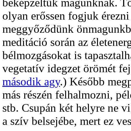
beképzeltük magunknak. Töb
olyan erőssen fogjuk érezni
meggyőződünk önmagunkban 
meditáció során az életenerg
bélmozgásokat is tapasztalh
vegetatív idegzet örömét fej
második agy
.) Később megpr
más részén felhalmozni, pél
stb. Csupán két helyre ne vi
a szív belsejébe, mert ez ves