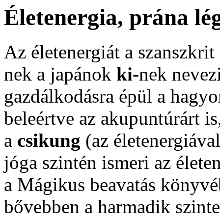
Életenergia, prána lé
Az életenergiát a szanszkrit
nek a japánok
ki
-nek nevezi
gazdálkodásra épül a hagyo
beleértve az akupuntúrárt i
a
csikung
(az életenergiáva
jóga szintén ismeri az élete
a Mágikus beavatás könyvéb
bővebben a harmadik szinten