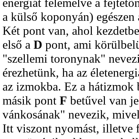
energiát felemelve a fejtet
a külső koponyán) egészen 
Két pont van, ahol kezdetb
első a
D
pont, ami körülbel
"szellemi toronynak" nevezi
érezhetünk, ha az életenerg
az izmokba. Ez a hátizmok 
másik pont
F
betűvel van jel
vánkosának" nevezik, mivel 
Itt viszont nyomást, illetve 