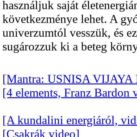
használjuk saját életenergi
következménye lehet. A gyóg
univerzumtól vesszük, és ez
sugározzuk ki a beteg körn
[Mantra: USNISA VIJAY
[4 elements, Franz Bardon 
[A kundalini energiáról, vi
[Csakrák video]