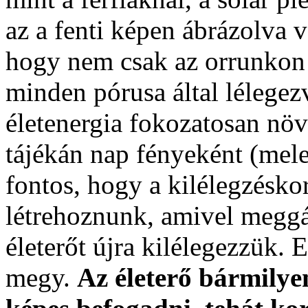
az a fenti képen ábrázolva 
hogy nem csak az orrunkon 
minden pórusa által lélegez
életenergia fokozatosan nö
tájékán nap fényeként (mele
fontos, hogy a kilélegzéskor 
létrehoznunk, amivel meggát
életerőt újra kilélegezzük.
megy.
Az életerő bármilyen