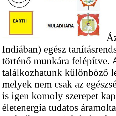
Áz
Indiában) egész tanításrend
történő munkára felépítve. 
találkozhatunk különböző lé
melyek nem csak az egészsé
is igen komoly szerepet ka
életenergia tudatos áramolta