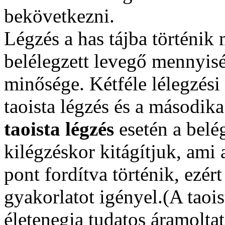
bekövetkezni.
Légzés a has tájba történik
belélegzett levegő mennyis
minősége. Kétféle lélegzési
taoista légzés és a második
taoista légzés
esetén a belé
kilégzéskor kitágítjuk, ami 
pont fordítva történik, ezér
gyakorlatot igényel.(A taois
életenegia tudatos áramoltat