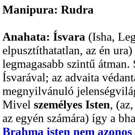
Manipura: Rudra
Anahata: Ísvara
(Isha, Leg
elpusztíthatatlan, az én ura)
legmagasabb szintű átman. 
Ísvarával; az advaita védan
megnyilvánuló jelenségvilá
Mivel
személyes Isten
, (az
az egyén számára) így a bhak
Brahma isten nem azonos