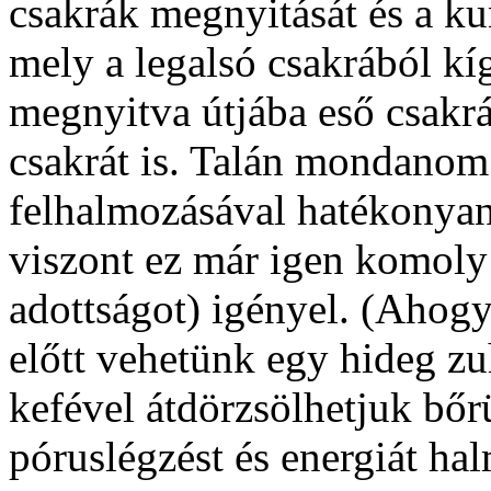
csakrák megnyitását és a ku
mely a legalsó csakrából kíg
megnyitva útjába eső csakrá
csakrát is. Talán mondanom 
felhalmozásával hatékonyan
viszont ez már igen komoly 
adottságot) igényel. (Ahogy
előtt vehetünk egy hideg z
kefével átdörzsölhetjuk bőr
póruslégzést és energiát ha