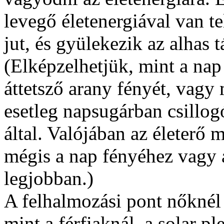
levegő életenergiával van te
jut, és gyülekezik az alhas t
(Elképzelhetjük, mint a nap 
áttetsző arany fényét, vagy
esetleg napsugárban csillo
által. Valójában az életerő 
mégis a nap fényéhez vagy á
legjobban.)
A felhalmozási pont nőknél 
mint a férfiaknál, a solar p