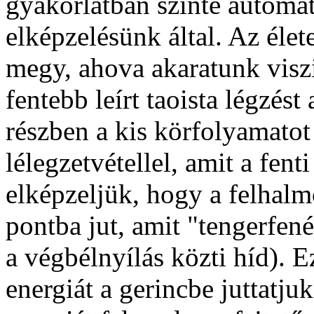
gyakorlatban szinte automa
elképzelésünk által. Az élet
megy, ahova akaratunk visz
fentebb leírt taoista légzés
részben a kis körfolyamatot
lélegzetvétellel, amit a fent
elképzeljük, hogy a felhalm
pontba jut, amit "tengerfen
a végbélnyílás közti híd). E
energiát a gerincbe juttatju