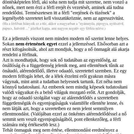
döntésképtelen férfi, aki soha nem tudja mit szeretne, nem vonzó a
nőnek, mert nem érzi a férfi erejét és vezetését, aminek alá tudna
rendelődni. Természetesen itt a férfi "erejének és tüzének" a
legmélyebb szeretetet kell visszatükröznie, nem az agresszivitást.
(Ha a férfiban hiányzik ez a tűz, akkor a magyarban a "nyámnyila, pipogya, nyúlszívű,
papucs, halvérű ..." jelzőket kapja, ami nagyon negatív egy férfira nézve.)
Ez a jellemzés viszont nem minden modern nő szerint lenne helyes.
Sokan
nem értenének egyet
ezzel a jellemzéssel. Elsősorban azt a
részt kifogásolnák, ahol azt mondjuk, hogy a nő önmagát alá akarja
rendelni a férfinak.
Azt is mondhatjuk, hogy sok nő tudatában az egyenlőség, az
önállóság és a függetlenség jelenik meg, ami ellentétnek tűnik az
önátadó, alérendelődő, illetve odaadó, szeretettel szemben. Ez egy
modern felfogás lehet, de a lélek érzelmi erői gyakran másra
vágynak, mint amit a tudatban helyesnek tartunk. Ezt néha nem
könnyű tudatosítani. Az emberek nem mindig képesek tudatosítani
valódi vágyaikat és a belső világuk mozgató erőit. Azt gondolják,
hogy az odaadó szolgálat vagy az alárendelődés a szeretetben
függetlenségük és egyenjogúságuk valamiféle ellentéte lenne, és
nem látják azt, hogy a szeretetben ez nem jelent semmilyen
ellentmondást. (Valójában ezzel az önkéntes alérendelődéssel a nő
semmit sem veszít egyenjogúságából, pont ellenkezőleg, a férfi
számára még értékesebb lesz.)
Tehát önmaguk meg nem értése, ellentmondást eredményez a