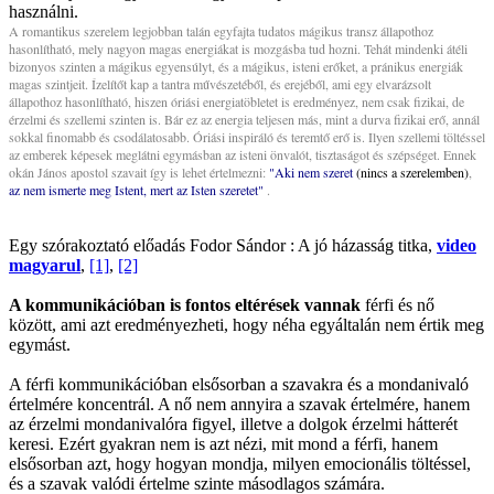
használni.
A romantikus szerelem legjobban talán egyfajta tudatos mágikus transz állapothoz
hasonlítható, mely nagyon magas energiákat is mozgásba tud hozni. Tehát mindenki átéli
bizonyos szinten a mágikus egyensúlyt, és a mágikus, isteni erőket, a pránikus energiák
magas szintjeit. Ízelítőt kap a tantra művészetéből, és erejéből, ami egy elvarázsolt
állapothoz hasonlítható, hiszen óriási energiatöbletet is eredményez, nem csak fizikai, de
érzelmi és szellemi szinten is. Bár ez az energia teljesen más, mint a durva fizikai erő, annál
sokkal finomabb és csodálatosabb. Óriási inspiráló és teremtő erő is. Ilyen szellemi töltéssel
az emberek képesek meglátni egymásban az isteni önvalót, tisztaságot és szépséget. Ennek
okán János apostol szavait így is lehet értelmezni:
"Aki nem szeret
(nincs a szerelemben)
,
az nem ismerte meg Istent, mert az Isten szeretet"
.
Egy szórakoztató előadás Fodor Sándor : A jó házasság titka,
video
magyarul
,
[1]
,
[2]
A kommunikációban is fontos eltérések vannak
férfi és nő
között, ami azt eredményezheti, hogy néha egyáltalán nem értik meg
egymást.
A férfi kommunikációban elsősorban a szavakra és a mondanivaló
értelmére koncentrál. A nő nem annyira a szavak értelmére, hanem
az érzelmi mondanivalóra figyel, illetve a dolgok érzelmi hátterét
keresi. Ezért gyakran nem is azt nézi, mit mond a férfi, hanem
elsősorban azt, hogy hogyan mondja, milyen emocionális töltéssel,
és a szavak valódi értelme szinte másodlagos számára.