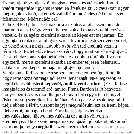
Ez egy újabb szintje az önmegismerésnek és átélésnek. Ennek
valódi megértése ugyanis lehetetlen átélés nélkül. Szavakban ugyan
megfogalmazható, de ennek valódi értelme átélés nélkül nehezen
felismerhető. Miért nehéz ez?
Ehhez el kell jutni a férfinak arra a szintre, ahol a szerelmi aktust
már nem a testi vágy vezeti, hanem sokkal magasztosabb érzések
vezetik, és az egész szerelmi aktus alatt képes ezt megtartani. Ez
egyfajta meditáció, ahol igyekszünk kizárni a testi szenvedélyeket,
de végső soron mégis nagyobb gyönyört tud eredményezni a
férfinak is. Ez lehetővé teszi számára, hogy mint külső megfigyelő
lássa mindazt, ami saját belsőjében és a nőben történik. Ez nem
egyszerű, mert a szerelmi aktusba az ember teljesen belemerül,
általában nem képes önmaga megfigyelője lenni.
Valójában a férfi szeretkezése szellemi értelemben úgy történik,
hogy létrehozza önmaga női része, tehát saját lelke, legszebb és
legtökéletesebb
isteni képzetét, amit kivetít a nőre
. (Ez a fallosz
imaginációs és teremtő erő, amiről Franz Bardon is írt beavatási
könyvében.) Azt is mondhatjuk, hogy a férfi egy isteni lénnyel
(isteni nővel) szeretkezik valójában. A nő passzív, csak inspirálni
tudja ebben a férfit, viszont hagyja megvalósulni ezt az isteni képet,
illetve erőt, önmagán belül. A nő befogadja és teret ad a
megvalósulásra, illetve megvalósítja ezt, ami gyönyört is
eredményez. Ha a szerelmespárnak ez igazán jól sikerül, akkor nő
azt mondja, hogy
meghalt
a szeretkezés közben.
(Nem véletlen, hogy
indiai tanokban a szerelem legmagasabb szintje a halál, de ezt helyesen meg kell érteni, mert