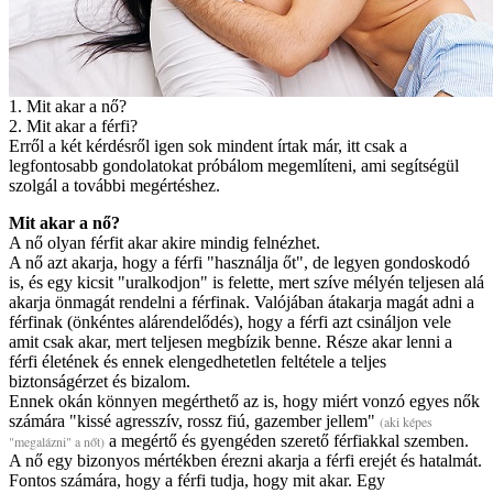
1. Mit akar a nő?
2. Mit akar a férfi?
Erről a két kérdésről igen sok mindent írtak már, itt csak a
legfontosabb gondolatokat próbálom megemlíteni, ami segítségül
szolgál a további megértéshez.
Mit akar a nő?
A nő olyan férfit akar akire mindig felnézhet.
A nő azt akarja, hogy a férfi "használja őt", de legyen gondoskodó
is, és egy kicsit "uralkodjon" is felette, mert szíve mélyén teljesen alá
akarja önmagát rendelni a férfinak. Valójában átakarja magát adni a
férfinak (önkéntes alárendelődés), hogy a férfi azt csináljon vele
amit csak akar, mert teljesen megbízik benne. Része akar lenni a
férfi életének és ennek elengedhetetlen feltétele a teljes
biztonságérzet és bizalom.
Ennek okán könnyen megérthető az is, hogy miért vonzó egyes nők
számára "kissé agresszív, rossz fiú, gazember jellem"
(aki képes
a megértő és gyengéden szerető férfiakkal szemben.
"megalázni" a nőt)
A nő egy bizonyos mértékben érezni akarja a férfi erejét és hatalmát.
Fontos számára, hogy a férfi tudja, hogy mit akar. Egy