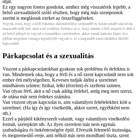
útját.
Ez egy nagyon fontos gondolat, amihez még visszatérek lejjebb, a
belső szexualitásról szóló részben, hogy még más szempontok
szerint is meglássuk ezeket az összefüggéseket.
Vegyük észre, hogy a férfi önkéntes alárendelődése szellemibb és tudatosultabb utat kíván
magasabb erők felé, mint a nő esetében. Érdekes az is, hogy miután a férfi megérti és átéli a
nő belső jellegét és vágyait a romantikus szerelemben, akkor ennek hatására képes lesz
jobban megérteni önmaga legmélyebb vágyait is, és a magasabb isteni ideákhoz fűződő
kapcsolatát.
Párkapcsolat és a szexualitás
Viszont a párkapcsolatokban gyakran sok probléma és defektus is
van. Mindennek oka, hogy a férfi és a nő szent kapcsolatát nem sok
ember érti mélységeiben. Kevesen tudják átélni a szerelmet
mindhárom szinten: fizikai, lelki (érzelmi) és szellemi szinten.
Van olyan férfi, akit a nő csak addig érdekel, amíg meg nem szerzi,
de utána már nem érdekes számára.
Van viszont olyan kapcsolat is, ami valamilyen feltételekhez köti a
szerelmet. (Ha így és így viselkedik, akkor szeret, egyébként nem
stb.)
Ezzel a párjától kikényszerít valamit, vagy valamilyen viselkedési
formát, szerepkört stb. Az ilyen szerelem már nem egymás
szabadságára és önkéntességére épül. Elveszik felemelő tisztasága,
és megnemesítő ereje, ami nélkül már nem mondható tiszta, szent