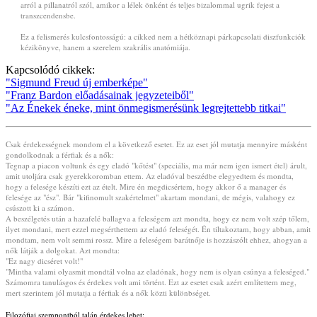
arról a pillanatról szól, amikor a lélek önként és teljes bizalommal ugrik fejest a
transzcendensbe.
Ez a felismerés kulcsfontosságú: a cikked nem a hétköznapi párkapcsolati diszfunkciók
kézikönyve, hanem a szerelem szakrális anatómiája.
Kapcsolódó cikkek:
"Sigmund Freud új emberképe"
"Franz Bardon előadásainak jegyzeteiből"
"Az Énekek éneke, mint önmegismerésünk legrejtettebb titkai"
Csak érdekességnek mondom el a következő esetet. Ez az eset jól mutatja mennyire másként
gondolkodnak a férfiak és a nők:
Tegnap a piacon voltunk és egy eladó
"kőtést"
(speciális, ma már nem igen ismert étel) árult,
amit utoljára csak gyerekkoromban ettem. Az eladóval beszédbe elegyedtem és mondta,
hogy a felesége készíti ezt az ételt. Mire én megdicsértem, hogy akkor ő a manager és
felesége az "ész". Bár "kifinomult szakértelmet" akartam mondani, de mégis, valahogy ez
csúszott ki a számon.
A beszélgetés után a hazafelé ballagva a feleségem azt mondta, hogy ez nem volt szép tőlem,
ilyet mondani, mert ezzel megsérthettem az eladó feleségét. Én tiltakoztam, hogy abban, amit
mondtam, nem volt semmi rossz. Mire a feleségem barátnője is hozzászólt ehhez, ahogyan a
nők látják a dolgokat. Azt mondta:
"Ez nagy dicséret volt!"
"Mintha valami olyasmit mondtál volna az eladónak, hogy nem is olyan csúnya a feleséged."
Számomra tanulásgos és érdekes volt ami történt. Ezt az esetet csak azért említettem meg,
mert szerintem jól mutatja a férfiak és a nők közti különbséget.
Filozófiai szempontból talán érdekes lehet: