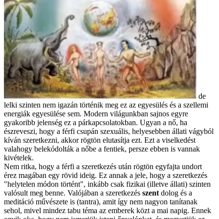
de
lelki szinten nem igazán történik meg ez az egyesülés és a szellemi
energiák egyesülése sem. Modern világunkban sajnos egyre
gyakoribb jelenség ez a párkapcsolatokban. Ugyan a nő, ha
észreveszi, hogy a férfi csupán szexuális, helyesebben állati vágyból
kíván szeretkezni, akkor rögtön elutasítja ezt. Ezt a viselkedést
valahogy belekódolták a nőbe a fentiek, persze ebben is vannak
kivételek.
Nem ritka, hogy a férfi a szeretkezés után rögtön egyfajta undort
érez magában egy rövid ideig. Ez annak a jele, hogy a szeretkezés
"helytelen módon történt", inkább csak fizikai (illetve állati) szinten
valósult meg benne. Valójában a szeretkezés
szent
dolog és a
meditáció művészete is (tantra), amit így nem nagyon tanítanak
sehol, mivel mindez tabu téma az emberek közt a mai napig. Ennek