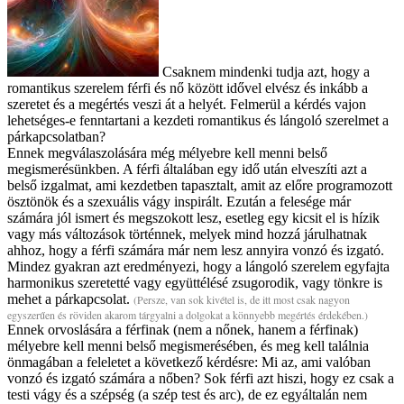
Csaknem mindenki tudja azt, hogy a
romantikus szerelem férfi és nő között idővel elvész és inkább a
szeretet és a megértés veszi át a helyét. Felmerül a kérdés vajon
lehetséges-e fenntartani a kezdeti romantikus és lángoló szerelmet a
párkapcsolatban?
Ennek megválaszolására még mélyebre kell menni belső
megismerésünkben. A férfi általában egy idő után elveszíti azt a
belső izgalmat, ami kezdetben tapasztalt, amit az előre programozott
ösztönök és a szexuális vágy inspirált. Ezután a felesége már
számára jól ismert és megszokott lesz, esetleg egy kicsit el is hízik
vagy más változások történnek, melyek mind hozzá járulhatnak
ahhoz, hogy a férfi számára már nem lesz annyira vonzó és izgató.
Mindez gyakran azt eredményezi, hogy a lángoló szerelem egyfajta
harmonikus szeretetté vagy együttélésé zsugorodik, vagy tönkre is
mehet a párkapcsolat.
(Persze, van sok kivétel is, de itt most csak nagyon
egyszerűen és röviden akarom tárgyalni a dolgokat a könnyebb megértés érdekében.)
Ennek orvoslására a férfinak (nem a nőnek, hanem a férfinak)
mélyebre kell menni belső megismerésében, és meg kell találnia
önmagában a feleletet a következő kérdésre: Mi az, ami valóban
vonzó és izgató számára a nőben? Sok férfi azt hiszi, hogy ez csak a
testi vágy és a szépség (a szép test és arc), de ez egyáltalán nem