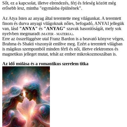
Sőt, ez a kapcsolat, illetve elrendezés, férj és feleség között még
erősebb lesz, mintha "egymásba épülnének".
Az Atya Isten az anyag által teremtette meg világunkat. A teremtett
finom és durva anyagi világoknak nőies, befogadó, ANYAI jellegük
van, lásd
"ANYA"
és
"ANYAG"
szavak hasonlóságát, mely sok
nyelvben megmaradt
.
(MATER - MATERIA)
Erre az összefüggésre utal Franz Bardon is a beavató könyve végen,
Brahma és Shakti viszonyát említve meg. Ezért a teremtett világban
is mágikus szempontból minden férfi és női, illetve elektromos és
magnetikus jelleget mutat, tehát az ember mikrokozmoszában is.
Az idő múlása és a romantikus szerelem titka