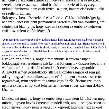
hangsúlyt a szellemi szintre kell helyezni, mert a férfi és nő közti
szerelemben ez az a szint ahol hatást tudunk elérni és egységet
tudunk létrehozni, nem csak fizikai szinten, hanem elsősorban lelki
és szellemi szinten.
Sok nyelveben a "szerelem" és a "szeretet" közti különbséget igen
nehezen lehet kifejezni (romantikus szerelemként van fordítva), ami
szintén azt bizonyítja, hogy szellemi szinten az emberek nehezen
értik a szerelem valódi lényegét.
"A romantikus szerelem az emberi tudattal rendelkező lényre jellemző szubjektív érzelmi
állapot, mely egy másik személyhez való vonzalomban nyilvánul meg. Hangsúlyozni kell,
hogy az emberi tudat az a humán funkció, amely a romantikus szerelmi érzést különbözővé,
magasabb rendűvé teszi az állatvilágban kialakult és a fajfenntartást szolgáló egyszerű
szexuális vonzalomtól."
Gyakori az a nézet is, hogy a romantikus szerelem csupán
boldogságérzést eredményező kémiai folyamatok összessége, ami a
valóság euforikus, de elferdített képét eredményezi agyunkban.
A legtöbb ismert gondolkodó (illetve filozófus) sajnos el sem jut
odáig, hogy a "romantikus szerelmet" (ami nem azonos a szeretet
fogalmával) mint szellemi fogalmat vagy "erőt" értelmezze, mely
nem csak férfi és nő közt lehetséges, hanem egyes szellemi dolgok
közt is.
Mindez azt mutatja, hogy az emberiség a szerelem kérdésében még
mindig nagyon kevés ismerettel rendelkezik, ami törvényszerűen azt
eredményezi, hogy nem is vagyunk képesek tudatosan ezt az erőt