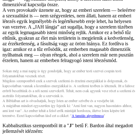
dimenzióval kapcsolja össze.
A vers provokatív üzenete az, hogy az emberi szerelem — beleértve
a szexualitást is — nem szégyenletes, nem állati, hanem az emberi
létezés egyik legmélyebb és legértékesebb ereje lehet, ha helyesen
van vezetve. A „JAH lángja” azt sugallja, hogy a szerelem tüzében
az egyik legmagasabb isteni minőség rejlik. Amikor ez a belső tűz
eltűnik, gyakran az élet más területein is megjelenik a kedvetlenség,
az érzéketlenség, a fásultság vagy az öröm hiánya. Ez fordítva is
igaz: amikor ez a tűz erősödik, az emberben magasabb dimenziók
nyílhatnak meg — olyan rétegek, ahol a szerelem már nem pusztán
érzelem, hanem az emberben felragyogó isteni létezésmód.
Sokan még a mai napig is úgy gondolják, hogy az ember testi szervei csupán testi
folyamatokban vesznek részt.
Mágikus szempontból ezek a szervek szellemi és érzelmi energiákkal is dolgoznak, és
kapcsolatban vannak a kozmikus energiákkal is. A szellemi testben is léteznek. Itt a fallosz
erőről beszéltünk és a női nemi szervekről. Tehát, nem csak agyunk vesz részt a szellemi és
asztrális folyamatokban, de a szerveink is.
A Bibliában azt is olvashatjuk, hogy Isten az ember szívébe és a veséjebe lát.
A mágiában mindezt egyszerűen így fejezik ki: "Ami fent van, nagyon hasonlatos ahhoz,
ami lent van". Az ember tehát a felső erők mintáját hordozza, illetve Isten képére lett
teremtve. Ezzel kapcsolatban lásd ezt a cikket: "
A tanulás algoritmusa
"
Kabbalisztikus szempontból itt a "
J
" betű F. Bardon által megadott
jellemzését idézném: