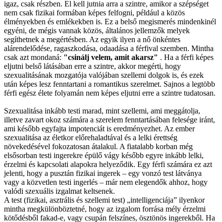
igaz, csak részben. El kell jutnia arra a szintre, amikor a szépséget
nem csak fizikai formában képes felfogni, például a közös
élményekben és emlékekben is. Ez a belső megismerés mindenkinél
egyéni, de mégis vannak közös, általános jellemzők melyek
segíthetnek a megértésben. Az egyik ilyen a nő önkéntes
alárendelődése, ragaszkodása, odaadása a férfival szemben. Mintha
csak azt mondaná:
"csinálj velem, amit akarsz"
. Ha a férfi képes
eljutni belső látásában erre a szintre, akkor megérti, hogy
szexualitásának mozgatója valójában szellemi dolgok is, és ezek
után képes lesz fenntartani a romantikus szerelmet. Sajnos a legtöbb
férfi egész élete folyamán nem képes eljutni erre a szintre tudatosan.
Szexualitása inkább testi marad, mint szellemi, ami meggátolja,
illetve zavart okoz számára a szerelem fenntartásában felesége iránt,
ami később egyfajta impotenciát is eredményezhet. Az ember
szexualitása az életkor előrehaladtával és a lelki érettség
növekedésével fokozatosan átalakul. A fiatalabb korban még
elsősorban testi ingerekre épülő vágy később egyre inkább lelki,
érzelmi és kapcsolati alapokra helyeződik. Egy férfi számára ez azt
jelenti, hogy a pusztán fizikai ingerek – egy vonzó test látványa
vagy a közvetlen testi ingerlés – már nem elegendők ahhoz, hogy
valódi szexuális izgalmat keltsenek.
A test (fizikai, asztrális és szellemi test) „intelligenciája” ilyenkor
mintha megkülönböztetné, hogy az izgalom forrása mély érzelmi
kötődésből fakad-e, vagy csupán felszínes, ösztönös ingerekből. Ha