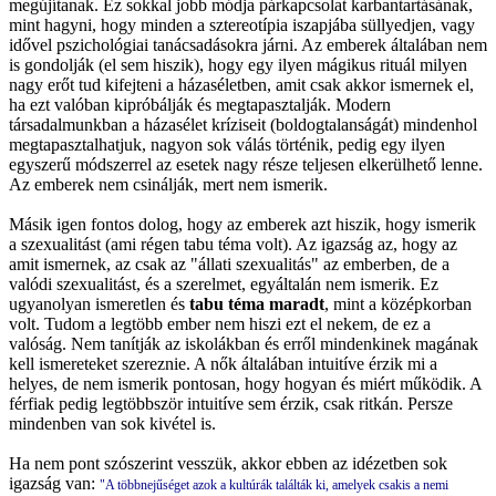
megújítanak. Ez sokkal jobb módja párkapcsolat karbantartásának,
mint hagyni, hogy minden a sztereotípia iszapjába süllyedjen, vagy
idővel pszichológiai tanácsadásokra járni. Az emberek általában nem
is gondolják (el sem hiszik), hogy egy ilyen mágikus rituál milyen
nagy erőt tud kifejteni a házaséletben, amit csak akkor ismernek el,
ha ezt valóban kipróbálják és megtapasztalják. Modern
társadalmunkban a házasélet kríziseit (boldogtalanságát) mindenhol
megtapasztalhatjuk, nagyon sok válás történik, pedig egy ilyen
egyszerű módszerrel az esetek nagy része teljesen elkerülhető lenne.
Az emberek nem csinálják, mert nem ismerik.
Másik igen fontos dolog, hogy az emberek azt hiszik, hogy ismerik
a szexualitást (ami régen tabu téma volt). Az igazság az, hogy az
amit ismernek, az csak az "állati szexualitás" az emberben, de a
valódi szexualitást, és a szerelmet, egyáltalán nem ismerik. Ez
ugyanolyan ismeretlen és
tabu téma maradt
, mint a középkorban
volt. Tudom a legtöbb ember nem hiszi ezt el nekem, de ez a
valóság. Nem tanítják az iskolákban és erről mindenkinek magának
kell ismereteket szereznie. A nők általában intuitíve érzik mi a
helyes, de nem ismerik pontosan, hogy hogyan és miért működik. A
férfiak pedig legtöbbször intuitíve sem érzik, csak ritkán. Persze
mindenben van sok kivétel is.
Ha nem pont szószerint vesszük, akkor ebben az idézetben sok
igazság van:
"A többnejűséget azok a kultúrák találták ki, amelyek csakis a nemi