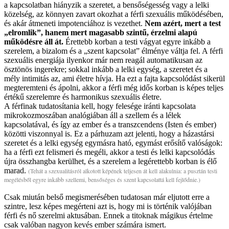
a kapcsolatban hiányzik a szeretet, a bensőségesség vagy a lelki
közelség, az könnyen zavart okozhat a férfi szexuális működésében,
és akár átmeneti impotenciához is vezethet.
Nem azért, mert a test
„elromlik”, hanem mert magasabb szintű, érzelmi alapú
működésre áll át.
Érettebb korban a testi vágyat egyre inkább a
szerelem, a bizalom és a „szent kapcsolat” élménye váltja fel. A férfi
szexuális energiája ilyenkor már nem reagál automatikusan az
ösztönös ingerekre; sokkal inkább a lelki egység, a szeretet és a
mély intimitás az, ami életre hívja. Ha ezt a fajta kapcsolódást sikerül
megteremteni és ápolni, akkor a férfi még idős korban is képes teljes
értékű szerelemre és harmonikus szexuális életre.
A férfinak tudatosítania kell, hogy felesége iránti kapcsolata
mikrokozmoszában analógiában áll a szellem és a lélek
kapcsolatával, és így az ember és a transzcendens (Isten és ember)
közötti viszonnyal is. Ez a párhuzam azt jelenti, hogy a házastársi
szeretet és a lelki egység egymásra ható, egymást erősítő valóságok:
ha a férfi ezt felismeri és megéli, akkor a testi és lelki kapcsolódás
újra összhangba kerülhet, és a szerelem a legérettebb korban is élő
marad.
(Tehát a szexualitásról alkotott képének teljesen át kell alakulnia: a pusztán testi
megélésből egyre inkább szellemi, bensőséges és szent kapcsolattá kell fejlődnie.)
Csak miután belső megismerésében tudatosan már eljutott erre a
szintre, lesz képes megérteni azt is, hogy mi is történik valójában
férfi és nő szerelmi aktusában. Ennek a titoknak mágikus értelme
csak valóban nagyon kevés ember számára ismert.