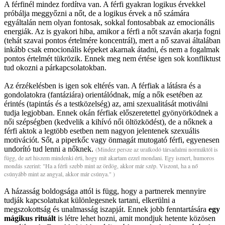
A férfinél mindez fordítva van. A férfi gyakran logikus érvekkel
próbálja meggyőzni a nőt, de a logikus érvek a nő számára
egyáltalán nem olyan fontosak, sokkal fontosabbak az emocionális
energiák. Az is gyakori hiba, amikor a férfi a nőt szaván akarja fogni
(tehát szavai pontos értelmére koncentrál), mert a nő szavai általában
inkább csak emocionális képeket akarnak átadni, és nem a fogalmak
pontos értelmét tükrözik. Ennek meg nem értése igen sok konfliktust
tud okozni a párkapcsolatokban.
Az érzékelésben is igen sok eltérés van. A férfiak a látásra és a
gondolatokra (fantáziára) orientálódnak, míg a nők esetében az
érintés (tapintás és a testközelség) az, ami szexualitását motiválni
tudja legjobban. Ennek okán férfiak előszeretettel gyönyörködnek a
női szépségben (kedvelik a kihívó női öltözködést), de a nőknek a
férfi aktok a legtöbb esetben nem nagyon jelentenek szexuális
motivációt. Sőt, a piperkőc vagy önmagát mutogató férfi, egyenesen
undorító tud lenni a nőknek.
(Mindez persze az uralkodó társadalmi normáktól is
függ, de azt hiszem mindenki érti, hogy mit akartam ezzel mondani. Egy ismert, humoros
mondás szerint: "Ha a férfi szebb mint az ördög, akkor már szép. Viszont, ha a nő
csúnyább mint az angyal, akkor már csúnya." )
A házasság boldogsága attól is függ, hogy a partnerek mennyire
tudják kapcsolatukat különlegesnek tartani, elkerülni a
megszokottság és unalmasság iszapját. Ennek jobb fenntartására
egy
mágikus rituált
is létre lehet hozni, amit mondjuk hetente közösen