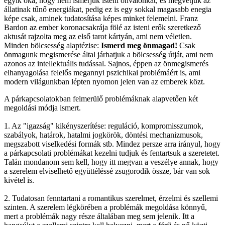
egyik oka, hogy nem ismerjük isteni őnvalónkat, és megvetjük az
állatinak tűnő energiákat, pedig ez is egy sokkal magasabb enegia
képe csak, aminek tudatosítása képes minket felemelni. Franz
Bardon az ember koronacsakrája fölé az isteni erők szeretkező
aktusát rajzolta meg az első tarot kártyán, ami nem véletlen.
Minden bölcsesség alaptézise:
Ismerd meg önmagad!
Csak
önmagunk megismerése által járhatjuk a bölcsesség útját, ami nem
azonos az intellektuális tudással. Sajnos, éppen az önmegismerés
elhanyagolása felelős megannyi pszichikai problémáért is, ami
modern világunkban lépten nyomon jelen van az emberek közt.
A párkapcsolatokban felmerülő problémáknak alapvetően két
megoldási módja ismert.
1. Az "igazság" kikényszerítése: reguláció, kompromisszumok,
szabályok, határok, hatalmi jogkörök, döntési mechanizmusok,
megszabott viselkedési formák stb. Mindez persze arra irányul, hogy
a párkapcsolati problémákat kezelni tudjuk és fentartsuk a szeretetet.
Talán mondanom sem kell, hogy itt megvan a veszélye annak, hogy
a szerelem elviselhető együttéléssé zsugorodik össze, bár van sok
kivétel is.
2. Tudatosan fenntartani a romantikus szerelmet, érzelmi és szellemi
szinten. A szerelem légkörében a problémák megoldása könnyű,
mert a problémák nagy része általában meg sem jelenik. Itt a