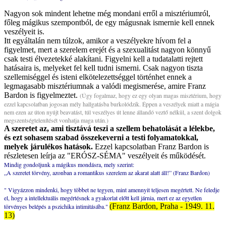
Nagyon sok mindent lehetne még mondani erről a misztériumról,
főleg mágikus szempontból, de egy mágusnak ismernie kell ennek
veszélyeit is.
Itt egyáltalán nem túlzok, amikor a veszélyekre hívom fel a
figyelmet, mert a szerelem erejét és a szexualitást nagyon könnyű
csak testi élvezetekké alakítani. Figyelni kell a tudatalatti rejtett
hatásaira is, melyeket fel kell tudni ismerni. Csak nagyon tiszta
szellemiséggel és isteni elkötelezettséggel történhet ennek a
legmagasabb misztériumnak a valódi megismerése, amire Franz
Bardon is figyelmeztet.
(Úgy fogalmaz, hogy ez egy olyan magas misztérium, hogy
ezzel kapcsolatban jogosan mély hallgatásba burkolódzik. Éppen a veszélyek miatt a mágia
nem ezen az úton nyújt beavatást, túl veszélyes út lenne állandó veztő nélkül, a szent dolgok
megszentségtelenítését vonhatja maga után.)
A szeretet az, ami tisztává teszi a szellem behatolását a lélekbe,
és ezt sohasem szabad összekeverni a testi folyamatokkal,
melyek járulékos hatások.
Ezzel kapcsolatban Franz Bardon is
részletesen leírja az "ERÓSZ-SÉMA" veszélyeit és működését.
Mindig gondoljunk a mágikus mondásra, mely szerint:
„A szeretet törvény, azonban a romantikus szerelem az akarat alatt áll!” (Franz Bardon)
" Vigyázzon mindenki, hogy többet ne tegyen, mint amennyit teljesen megértett. Ne feledje
el, hogy a intellektuális megértésnek a gyakorlat előtt kell járnia, mert ez az egyetlen
(Franz Bardon, Praha - 1949. 11.
törvényes belépés a pszichika intimitásába."
13)