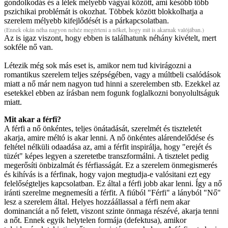
gondolkodás és a lélek mélyebb vágyai között, ami később több
pszichikai problémát is okozhat. Többek között blokkolhatja a
szerelem mélyebb kifejlődését is a párkapcsolatban.
(Ennek okán néha nagyon nehéz megérteni a nőket, hogy mit is akarnak valójában.)
Az is igaz viszont, hogy ebben is találhatunk néhány kivételt, mert
sokféle nő van.
Létezik még sok más eset is, amikor nem tud kivirágozni a
romantikus szerelem teljes szépségében, vagy a múltbeli csalódások
miatt a nő már nem nagyon tud hinni a szerelemben stb. Ezekkel az
esetekkel ebben az írásban nem fogunk foglalkozni bonyolultságuk
miatt.
Mit akar a férfi?
A férfi a nő önkéntes, teljes önátadását, szerelmét és tiszteletét
akarja, amire méltó is akar lenni. A nő önkéntes alárendelődése és
feltétel nélküli odaadása az, ami a férfit inspirálja, hogy "erejét és
tüzét" képes legyen a szeretetbe transzformálni. A tisztelet pedig
megerősíti önbizalmát és férfiasságát. Ez a szerelem önmegismerés
és kihívás is a férfinak, hogy vajon megtudja-e valósitani ezt egy
felelőségteljes kapcsolatban. Ez által a férfi jobb akar lenni. Így a nő
iránti szerelme megnemesíti a férfit. A fiúból "Férfi" a lányból "Nő"
lesz a szerelem által. Helyes hozzáállassal a férfi nem akar
dominanciát a nő felett, viszont szinte önmaga részévé, akarja tenni
a nőt. Ennek egyik helytelen formája (defektusa), amikor