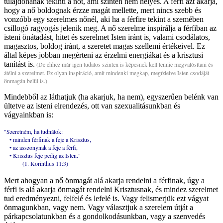
tulajdonának tekinti a nőt, ami szintén nem helyes. A férfi azt akarja,
hogy a nő boldognak érzze magát mellette, mert nincs szebb és
vonzóbb egy szerelmes nőnél, aki ha a férfire tekint a szemében
csillogó ragyogás jelenik meg. A nő szerelme inspirálja a férfiban az
isteni önátadást, hitet és szerelmet Isten iránt is, valami csodálatos,
magasztos, boldog iránt, a szeretet magas szellemi értékeivel. Ez
által képes jobban megérteni az érzelmi energiákat és a krisztusi
tanítást is.
(De ehhez már igen tudatos szinten is képesnek kell lennie megvalósítani és
átélni a szerelmet. Ez olyan inspiráció, amit mindenki megkap, megízlelve Isten csodáját
önmagán belül is.)
Mindebből az láthatjuk (ha akarjuk, ha nem), egyszerűen belénk van
ültetve az isteni elrendezés, ott van szexualitásunkban és
vágyainkban is:
"Szeretném, ha tudnátok:
• minden férfinak a feje a Krisztus,
• az asszonynak a feje a férfi,
• Krisztus feje pedig az Isten."
(1. Korinthus 11:3)
Mert ahogyan a nő önmagát alá akarja rendelni a férfinak, úgy a
férfi is alá akarja önmagát rendelni Krisztusnak, és mindez szerelmet
tud eredményezni, felfelé és lefelé is. Vagy felismerjük ezt vágyat
önmagunkban, vagy nem. Vagy választjuk a szerelem útját a
párkapcsolatunkban és a gondolkodásunkban, vagy a szenvedés