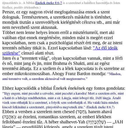
újraszületés is. A bibliai
Énekek éneke 8:6-7
is a szerelmet a halálhoz hasonlítja és Isten
tüzéhez, pozitív értelemben.)
Persze, ez egy nagyon rövid megfogalmazása ennek a szent
dolognak. Természetesen, a szeretkezés másként is történhet,
mondjuk tisztán a szenvedélyek kielégitését célozva stb., ami már
nem nevezhető szent aktusnak.
Többet nem lenne helyes írnom erről a misztériumról, mert aki
valóban eljut ennek megértésére, minden mást is megért ezzel
kapcsolatban, nem csak a pszichológiai részét érti meg, de az isteni
teremtés néhány titkát is. Ezzel kapcsolatban lásd:
"Az élő ideák
születése"
címszó alatti részt.
Isten és a "teremtett világ", olyan kapcsolatban vannak, mint a férfi
és nő, mint jang és jin, mint Brahma és Shakti, ami az egész
teremtést áthatja. Ez a szellem és a lélek kapcsolata is és szerelme az
ember mikrokozmoszában. Ahogy Franz Bardon mondja:
"Minden,
ami teremtve volt, a szerelem aktusával volt megteremtve."
Ehhez kapcsolódik a bibliai Énekek énekének egy fontos gondolata:
"Tégy engem, mint pecsétet a szívedre, mint pecsétet a karodra! Mert a szerelem erős, mint
a halál és a hűsége rendíthetetlen, mint a sír. Lángja, mint lobogó tűz, JAH lángja. Áradó
vizek sem olthatják ki a szerelmet, a folyók sem sodorhatják el. Ha valaki háza minden
kincsét felkínálná a szerelemért, gúnyolódva megvetnék érte." (Énekek éneke 8:6,7)
Ebben a versben a szerelem nem chesed (חֶסֶד), hanem ahavá
(אַהֲבָה): az érzelmi, romantikus szerelem, az emberi lélekben
fellobbanó érzelmi tűz. A héber shalhevet-Yah (שַׁלְהֶבֶתְיָה) — „JAH
lángja” — egyedülálló kifejezés, amely a szerelem tüzét isteni