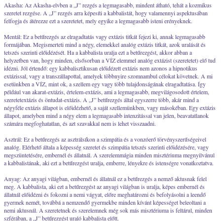
Akasha: Az Akasha-elvben a „J” rezgés a legmagasabb, mindent átható, tehát a kozmikus
szeretet rezgése. A „J” rezgés arra képesíti a kabbalistát, hogy valamennyi aspektusában
felfogja és átérezze ezt a szeretetet, mely egyike a legmagasabb isteni erényeknek.
Mentál: Ez a betűrezgés az elragadtatás vagy extázis titkát fejezi ki, annak legmagasabb
formájában. Megismerteti mind a négy, elemekkel analóg extázis titkát, azok uralását és
tetszés szerinti előidézését. Ha a kabbalista uralja ezt a betűrezgést, akkor abban a
helyzetben van, hogy minden, elsősorban a VÍZ elemmel analóg extázist (szeretetet) elő tud
idézni. Jól értendő: egy kabbalisztikusan előidézett extázis nem azonos a hipnotikus
extázissal, vagy a transzállapottal, amelyek többnyire szomnambul célokat követnek. A mi
esetünkben a VÍZ, mint ok, a szellem egy vagy több tulajdonságának elragadtatása. Így
például van akarat-extázis, értelem-extázis, ami a legmagasabb, megvilágosodott értelem,
szeretetextázis és öntudat-extázis. A „J” betűrezgés által egyszerre több, akár mind a
négyféle extázis állapot is előidézhető, a saját szellemünkben, vagy másokéban. Egy extázis
állapot, amelyben mind a négy elem a legmagasabb intenzitással van jelen, beavatatlanok
számára megfoghatatlan, és azt szavakkal nem is lehet visszaadni.
Asztrál: Ez a betűrezgés az asztrálsíkon a szimpátia és a vonzóerő törvényszerűségeivel
analóg. Elérhető általa a képesség szeretet és szimpátia tetszés szerinti előidézésére, vagy
megszüntetésére, embernél és állatnál. A szerelemmágia minden misztériuma megnyilvánul
a kabbalistának, aki ezt a betűrezgést uralja, emberre, lényekre és istenségre vonatkoztatva.
Anyag: Az anyagi világban, embernél és állatnál ez a betűrezgés a nemző aktusnak felel
meg. A kabbalista, aki ezt a betűrezgést az anyagi világban is uralja, képes embernél és
állatnál előidézni és fokozni a nemi vágyat, előre meghatározni és befolyásolni a leendő
gyermek nemét, továbbá a nemzendő gyermekbe minden kívánt képességet beleoltani a
nemi aktusnál. A szeretetnek és szerelemnek még sok más misztériuma is feltárul, minden
szférában, a „J” betűrezgést uraló kabbalista előtt.