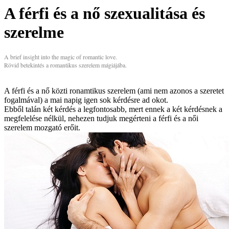
A férfi és a nő szexualitása és
szerelme
A brief insight into the magic of romantic love.
Rövid betekintés a romantikus szerelem mágiájába.
A férfi és a nő közti ronamtikus szerelem (ami nem azonos a szeretet
fogalmával) a mai napig igen sok kérdésre ad okot.
Ebből talán két kérdés a legfontosabb, mert ennek a két kérdésnek a
megfelelése nélkül, nehezen tudjuk megérteni a férfi és a női
szerelem mozgató erőit.