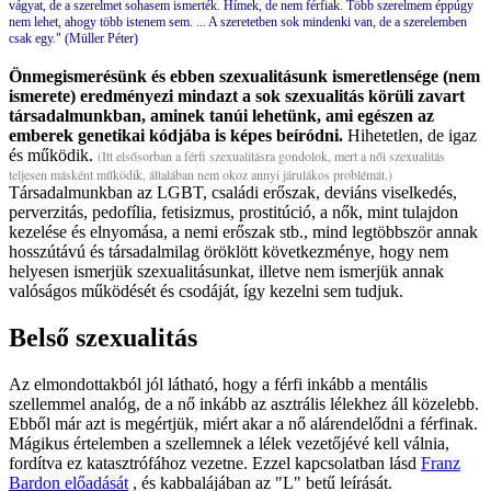
vágyat, de a szerelmet sohasem ismerték. Hímek, de nem férfiak. Több szerelmem éppúgy
nem lehet, ahogy több istenem sem. ... A szeretetben sok mindenki van, de a szerelemben
csak egy." (Müller Péter)
Önmegismerésünk és ebben szexualitásunk ismeretlensége (nem
ismerete) eredményezi mindazt a sok szexualitás körüli zavart
társadalmunkban, aminek tanúi lehetünk, ami egészen az
emberek genetikai kódjába is képes beíródni.
Hihetetlen, de igaz
és működik.
(Itt elsősorban a férfi szexualitásra gondolok, mert a női szexualitás
teljesen másként működik, általában nem okoz annyi járulákos problémát.)
Társadalmunkban az LGBT, családi erőszak, deviáns viselkedés,
perverzitás, pedofília, fetisizmus, prostitúció, a nők, mint tulajdon
kezelése és elnyomása, a nemi erőszak stb., mind legtöbbször annak
hosszútávú és társadalmilag öröklött következménye, hogy nem
helyesen ismerjük szexualitásunkat, illetve nem ismerjük annak
valóságos működését és csodáját, így kezelni sem tudjuk.
Belső szexualitás
Az elmondottakból jól látható, hogy a férfi inkább a mentális
szellemmel analóg, de a nő inkább az asztrális lélekhez áll közelebb.
Ebből már azt is megértjük, miért akar a nő alárendelődni a férfinak.
Mágikus értelemben a szellemnek a lélek vezetőjévé kell válnia,
fordítva ez katasztrófához vezetne. Ezzel kapcsolatban lásd
Franz
Bardon előadását
, és kabbalájában az "L" betű leírását.